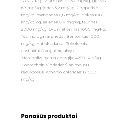
1700 UI/kg, vitaminas E 250 mg/kg, geležis
68 mg/kg, jodas 3,2 mg/kg, Cooperis 9
mg/kg, manganas 6,8 mg/kg, cinkas 108
mg/kg kg, selenas 0,11 mg/kg, taurinas
2000 mg/kg, D-L metioninas 1000 mg/kg.
Technologiniai priedai: Bentonitas 1000
mg/kg. Antioksidantai: Tokoferolio
ekstraktai iš augalinių aliejų.
Metabolizuojama energija: 4220 Kcal/kg.
Zootechniniai priedai: Šlapimo pH
reduktorius: Amonio chloridas: 12 000
mg/kg.
Panašūs produktai