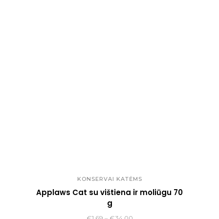
range:
€10.80
through
€115.00
KONSERVAI KATĖMS
Applaws Cat su vištiena ir moliūgu 70
g
Price
€
1.69
–
€
34.00