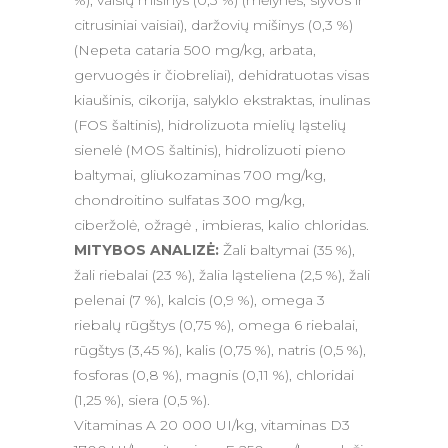
%), vaisių mišinys (0,3 %) (mėlynės, slyvos ir
citrusiniai vaisiai), daržovių mišinys (0,3 %)
(Nepeta cataria 500 mg/kg, arbata,
gervuogės ir čiobreliai), dehidratuotas visas
kiaušinis, cikorija, salyklo ekstraktas, inulinas
(FOS šaltinis), hidrolizuota mielių ląstelių
sienelė (MOS šaltinis), hidrolizuoti pieno
baltymai, gliukozaminas 700 mg/kg,
chondroitino sulfatas 300 mg/kg,
ciberžolė, ožragė , imbieras, kalio chloridas.
MITYBOS ANALIZĖ:
Žali baltymai (35 %),
žali riebalai (23 %), žalia ląsteliena (2,5 %), žali
pelenai (7 %), kalcis (0,9 %), omega 3
riebalų rūgštys (0,75 %), omega 6 riebalai,
rūgštys (3,45 %), kalis (0,75 %), natris (0,5 %),
fosforas (0,8 %), magnis (0,11 %), chloridai
(1,25 %), siera (0,5 %).
Vitaminas A 20 000 UI/kg, vitaminas D3