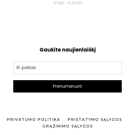
Price
€
1.60
–
€
35.00
range:
€1.60
through
€35.00
Gaukite naujienlaiškį
Prenumeruoti
PRIVATUMO POLITIKA
PRISTATYMO SĄLYGOS
GRĄŽINIMO SĄLYGOS