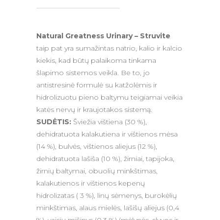
Natural Greatness Urinary – Struvite
taip pat yra sumažintas natrio, kalio ir kalcio
kiekis, kad būtų palaikoma tinkama
šlapimo sistemos veikla. Be to, jo
antistresinė formulė su katžolėmis ir
hidrolizuotu pieno baltymu teigiamai veikia
katės nervų ir kraujotakos sistemą.
SUDĖTIS:
Šviežia vištiena (30 %),
dehidratuota kalakutiena ir vištienos mėsa
(14 %), bulvės, vištienos aliejus (12 %),
dehidratuota lašiša (10 %), žirniai, tapijoka,
žirnių baltymai, obuolių minkštimas,
kalakutienos ir vištienos kepenų
hidrolizatas ( 3 %), linų sėmenys, burokėlių
minkštimas, alaus mielės, lašišų aliejus (0,4