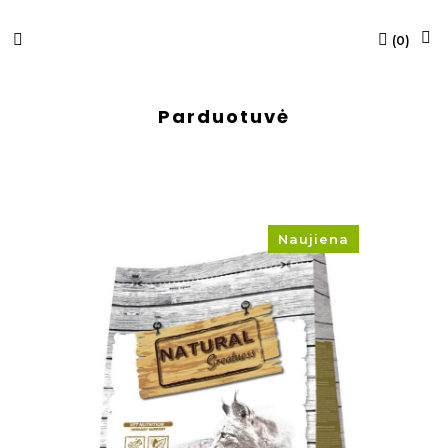
(
0
)
Parduotuvė
Naujiena