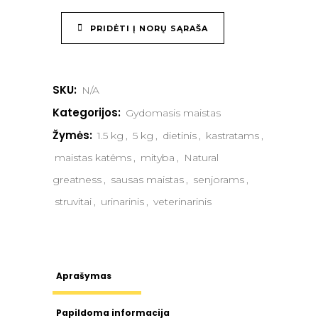
PRIDĖTI Į NORŲ SĄRAŠA
SKU:
N/A
Kategorijos:
Gydomasis maistas
Žymės:
1.5 kg
,
5 kg
,
dietinis
,
kastratams
,
maistas katėms
,
mityba
,
Natural
greatness
,
sausas maistas
,
senjorams
,
struvitai
,
urinarinis
,
veterinarinis
Aprašymas
Papildoma informacija