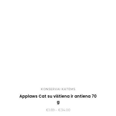
KONSERVAI KATĖMS
Applaws Cat su vištiena ir antiena 70
g
Price
€
1.69
–
€
34.00
range: