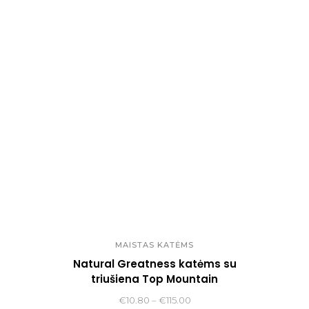
€1.69
through
€34.00
MAISTAS KATĖMS
Natural Greatness katėms su
triušiena Top Mountain
Price
€
10.80
–
€
115.00