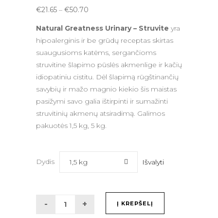
Price
€
21.65
–
€
50.70
range:
Natural Greatness Urinary – Struvite
yra
€21.65
hipoalerginis ir be grūdų receptas skirtas
through
suaugusioms katėms, sergančioms
€50.70
struvitine šlapimo pūslės akmenlige ir kačių
idiopatiniu cistitu. Dėl šlapimą rūgštinančių
savybių ir mažo magnio kiekio šis maistas
pasižymi savo galia ištirpinti ir sumažinti
struvitinių akmenų atsiradimą. Galimos
pakuotės 1,5 kg, 5 kg.
Dydis
Išvalyti
1,5 kg
Į KREPŠELĮ