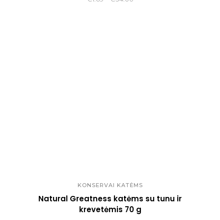
range:
€1.69
through
€34.00
KONSERVAI KATĖMS
Natural Greatness katėms su tunu ir
krevetėmis 70 g