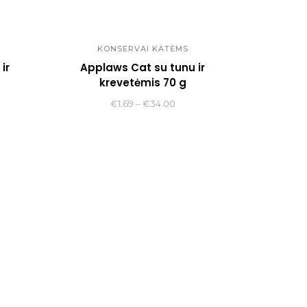
KONSERVAI KATĖMS
ir
Applaws Cat su tunu ir
krevetėmis 70 g
e
Price
€
1.69
–
€
34.00
e:
range:
49
€1.69
ough
through
.00
€34.00