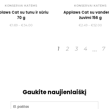
KONSERVAI KATĖMS
KONSERVAI KATĖMS
laws Cat su tunu ir sūriu
Applaws Cat su vande
70 g
žuvimi 156 g
Price
Pric
€
1.69
–
€
34.00
€
2.49
–
€
52.00
range:
rang
€1.69
€2.
through
thr
…
€34.00
€52
1
2
3
4
7
Gaukite naujienlaiškį