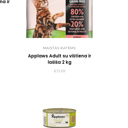
na ir
MAISTAS KATĖMS
Applaws Adult su vištiena ir
lašiša 2 kg
€
15.69