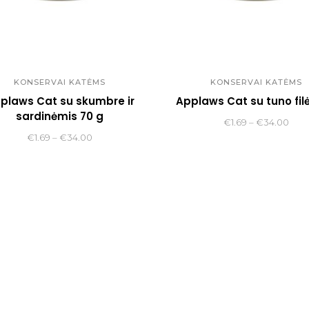
KONSERVAI KATĖMS
KONSERVAI KATĖMS
plaws Cat su skumbre ir
Applaws Cat su tuno filė
sardinėmis 70 g
Pric
€
1.69
–
€
34.00
Price
€
1.69
–
€
34.00
rang
range:
€1.6
€1.69
thro
through
€34
€34.00