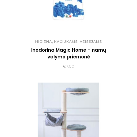
,
,
HIGIENA
KAČIUKAMS
VEISĖJAMS
Inodorina Magic Home – namų
valymo priemonė
€
7.00