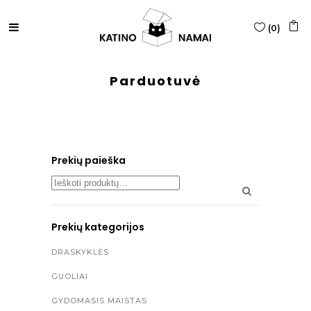
(
0
)
Parduotuvė
Prekių paieška
Search
for:
Prekių kategorijos
DRASKYKLĖS
GUOLIAI
GYDOMASIS MAISTAS