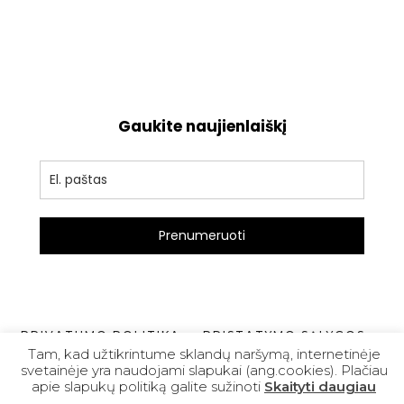
Gaukite naujienlaiškį
Prenumeruoti
PRIVATUMO POLITIKA
PRISTATYMO SĄLYGOS
Tam, kad užtikrintume sklandų naršymą, internetinėje
GRĄŽINIMO SĄLYGOS
svetainėje yra naudojami slapukai (ang.cookies). Plačiau
apie slapukų politiką galite sužinoti
Skaityti daugiau