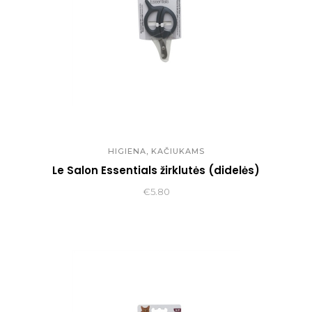
,
HIGIENA
KAČIUKAMS
Le Salon Essentials žirklutės (didelės)
€
5.80