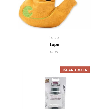
ŽAISLAI
Lapė
€
6.00
IŠPARDUOTA