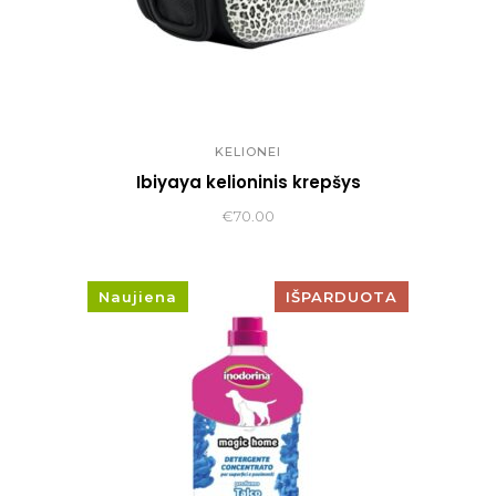
KELIONEI
Ibiyaya kelioninis krepšys
€
70.00
Naujiena
IŠPARDUOTA