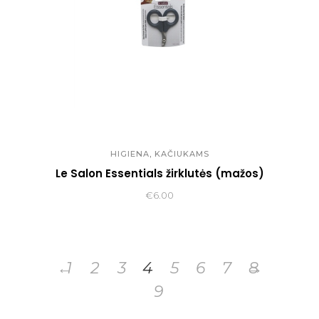
,
HIGIENA
KAČIUKAMS
Le Salon Essentials žirklutės (mažos)
€
6.00
←
1
2
3
4
5
6
7
→
8
9