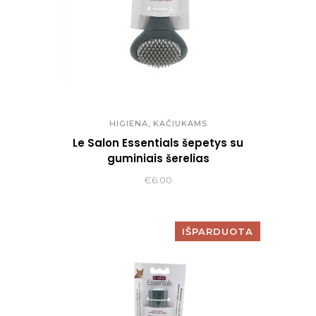
,
HIGIENA
KAČIUKAMS
Le Salon Essentials šepetys su
guminiais šerelias
€
6.00
IŠPARDUOTA