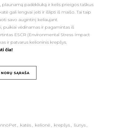
, plaunamą padėkliuką ir kelis prieigos taškus
tė gali lengvai įeiti ir išlipti iš maišo. Tai taip
ti savo augintinį keliaujant.
, puikiai vėdinamas ir pagamintas iš
rtintas ESCR (Environmental Stress Impact
as ir patvarus kelioninis krepšys.
i čia!
Į NORŲ SĄRAŠA
InnoPet
,
katės
,
kelionė
,
krepšys
,
šunys
,