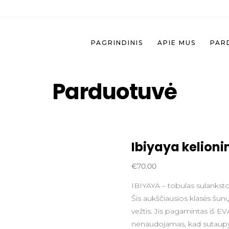
PAGRINDINIS
APIE MUS
PAR
Parduotuvė
Ibiyaya kelioni
€
70.00
IBIYAYA – tobulas sulankst
Šis aukščiausios klasės šunų 
vežtis. Jis pagamintas iš EV
nenaudojamas, kad sutaupy