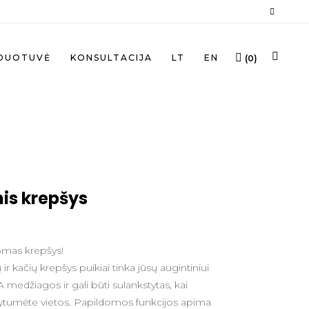
DUOTUVĖ
KONSULTACIJA
LT
EN
(
0
)
nis krepšys
omas krepšys!
ir kačių krepšys puikiai tinka jūsų augintiniui
A medžiagos ir gali būti sulankstytas, kai
tumėte vietos. Papildomos funkcijos apima