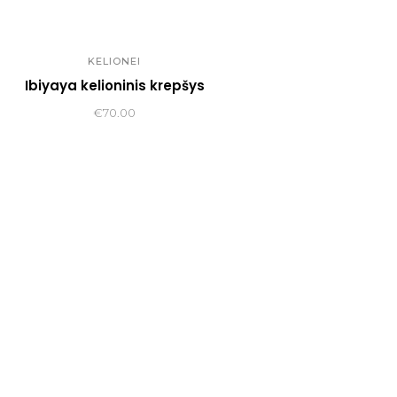
KELIONEI
Ibiyaya kelioninis krepšys
€
70.00