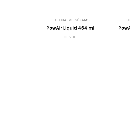
,
HIGIENA
VEISĖJAMS
H
PowAir Liquid 464 ml
PowA
€
15.00