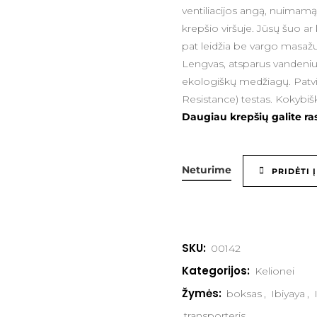
ventiliacijos angą, nuimamą
krepšio viršuje. Jūsų šuo ar ka
pat leidžia be vargo masažuo
Lengvas, atsparus vandeniui
ekologiškų medžiagų. Patvi
Resistance) testas. Kokybišk
Daugiau krepšių galite rast
Neturime
PRIDĖTI 
SKU:
00142
Kategorijos:
Kelionei
Žymės:
boksas
,
Ibiyaya
,
transporteris