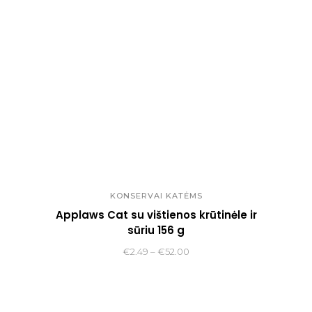
KONSERVAI KATĖMS
Applaws Cat su vištienos krūtinėle ir
sūriu 156 g
Price
€
2.49
–
€
52.00
range:
€2.49
through