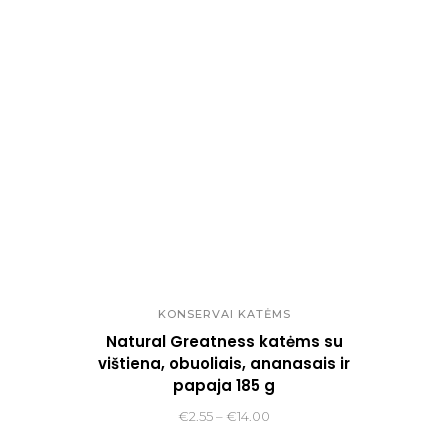
through
€90.00
KONSERVAI KATĖMS
Natural Greatness katėms su
vištiena, obuoliais, ananasais ir
papaja 185 g
Price
€
2.55
–
€
14.00
range: