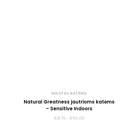
€14.00
MAISTAS KATĖMS
Natural Greatness jautrioms katėms
– Sensitive Indoors
Price
€
8.75
–
€
90.00
range:
€8.75