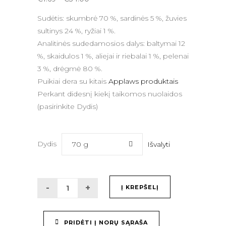
range:
Sudėtis: skumbrė 70 %, sardinės 5 %, žuvies
€1.69
sultinys 24 %, ryžiai 1 %.
through
Analitinės sudedamosios dalys: baltymai 12
€34.00
%, skaidulos 1 %, aliejai ir riebalai 1 %, pelenai
3 %, drėgmė 80 %.
Puikiai dera su kitais
Applaws produktais
Perkant didesnį kiekį taikomos nuolaidos
(pasirinkite Dydis)
Dydis
Išvalyti
70 g
Į KREPŠELĮ
PRIDĖTI Į NORŲ SĄRAŠA