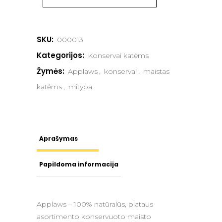
SKU:
000013
Kategorijos:
Konservai katėms
Žymės:
Applaws
,
konservai
,
maistas
katėms
,
mityba
Aprašymas
Papildoma informacija
Applaws – 100% natūralūs, plataus
asortimento konservuoto maisto