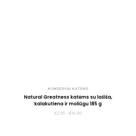
€52.00
KONSERVAI KATĖMS
Natural Greatness katėms su lašiša,
kalakutiena ir moliūgu 185 g
Price
€
2.55
–
€
14.00
range:
€2.55
through