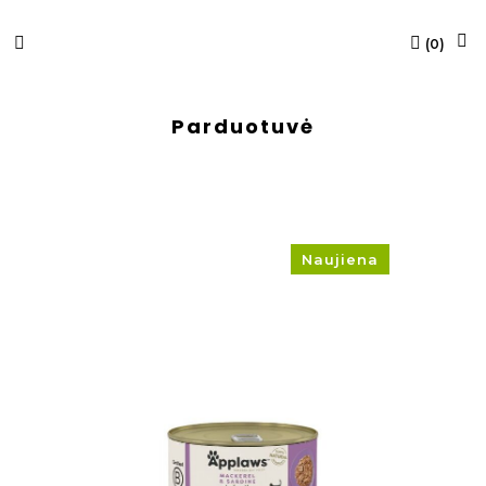
(
0
)
Parduotuvė
Naujiena