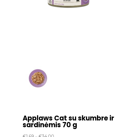
Applaws Cat su skumbre ir
sardinėmis 70 g
Price
€
1.69
–
€
34.00