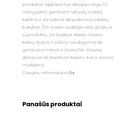
produktai. Applaws turi daugiau negu 10
metų patirtį gaminant natūralų maistą
katėms ir yra lyderiai dėl puikios produktų
kokybės. Šio maisto sudėtyje nėra grūdų ar
jų produktų. Jis išsiskiria dideliu mėsos
kiekiu, kurios ruošime naudojamos tik
geriausios mėsos ir žuvies filė. Maistas
skirtas ne tik išrankiom katėm, bet ir visoms
murklėms.
Daugiau informacijos
čia
Panašūs produktai