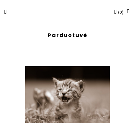
(
0
)
Parduotuvė