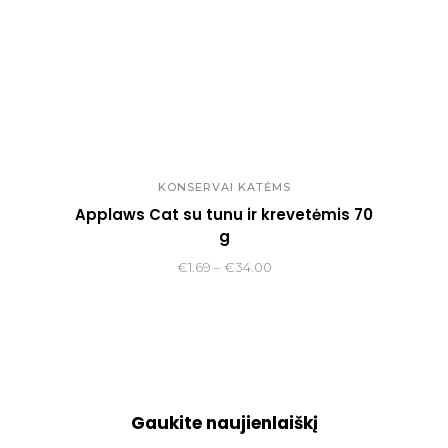
KONSERVAI KATĖMS
Applaws Cat su tunu ir krevetėmis 70
g
Price
€
1.69
–
€
34.00
range:
€1.69
through
€34.00
Gaukite naujienlaiškį