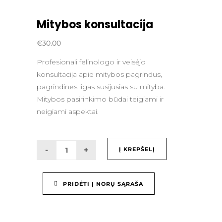
Mitybos konsultacija
€
30.00
Profesionali felinologo ir veisėjo
konsultacija apie mitybos pagrindus,
pagrindines ligas susijusias su mityba.
Mitybos pasirinkimo būdai teigiami ir
neigiami aspektai.
Į KREPŠELĮ
PRIDĖTI Į NORŲ SĄRAŠA