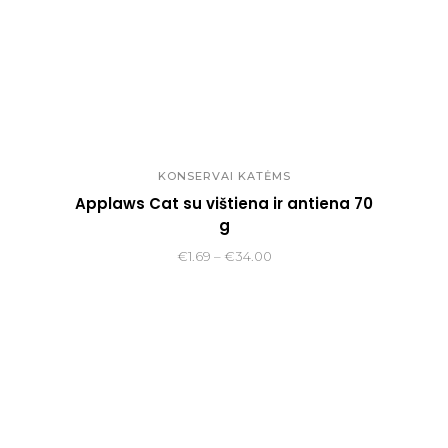
KONSERVAI KATĖMS
Applaws Cat su vištiena ir antiena 70
g
Price
€
1.69
–
€
34.00
range:
€1.69
through
€34.00