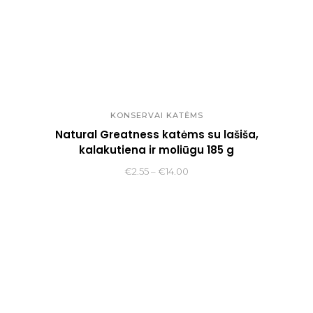
KONSERVAI KATĖMS
Natural Greatness katėms su lašiša,
kalakutiena ir moliūgu 185 g
Price
€
2.55
–
€
14.00
range:
€2.55
through
€14.00