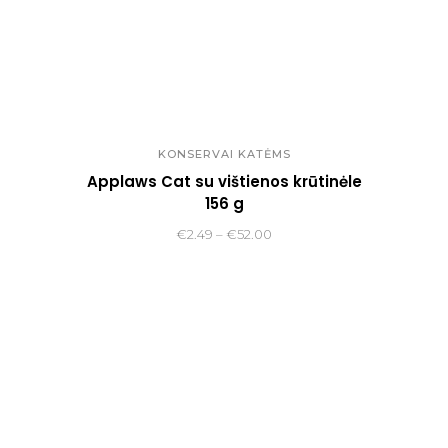
KONSERVAI KATĖMS
Applaws Cat su vištienos krūtinėle
156 g
Price
€
2.49
–
€
52.00
range:
€2.49
through
€52.00