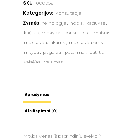
SKU:
000058
Kategorijos:
Konsultacija
Žymės:
felinologija
,
hobis
,
kačiukas
,
kačiukų mokykla
,
konsultacija
,
maistas
,
maistas kačiukams
,
maistas katėms
,
mityba
,
pagalba
,
patarimai
,
patirtis
,
veisėjas
,
veisimas
Aprašymas
Atsiliepimai (0)
Mityba vienas iš pagrindinių sveiko ir